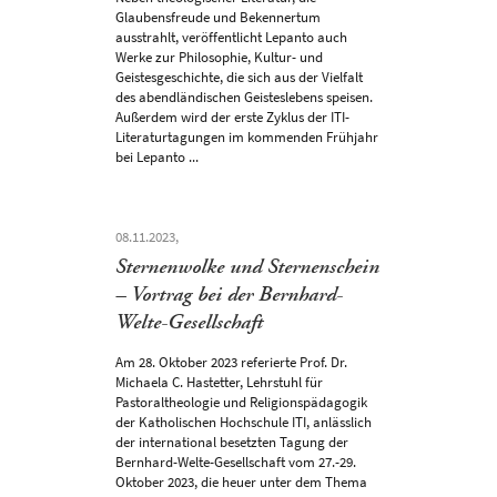
Glaubensfreude und Bekennertum
ausstrahlt, veröffentlicht Lepanto auch
Werke zur Philosophie, Kultur- und
Geistesgeschichte, die sich aus der Vielfalt
des abendländischen Geisteslebens speisen.
Außerdem wird der erste Zyklus der ITI-
Literaturtagungen im kommenden Frühjahr
bei Lepanto ...
08.11.2023,
Sternenwolke und Sternenschein
– Vortrag bei der Bernhard-
Welte-Gesellschaft
Am 28. Oktober 2023 referierte Prof. Dr.
Michaela C. Hastetter, Lehrstuhl für
Pastoraltheologie und Religionspädagogik
der Katholischen Hochschule ITI, anlässlich
der international besetzten Tagung der
Bernhard-Welte-Gesellschaft vom 27.-29.
Oktober 2023, die heuer unter dem Thema