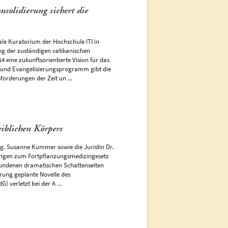
solidierung sichert die
le Kuratorium der Hochschule ITI in
g der zuständigen vatikanischen
 eine zukunftsorientierte Vision für das
s- und Evangelisierungsprogramm gibt die
orderungen der Zeit un ...
iblichen Körpers
g. Susanne Kummer sowie die Juristin Dr.
ungen zum Fortpflanzungsmedizingesetz
bundenen dramatischen Schattenseiten
erung geplante Novelle des
 verletzt bei der A ...