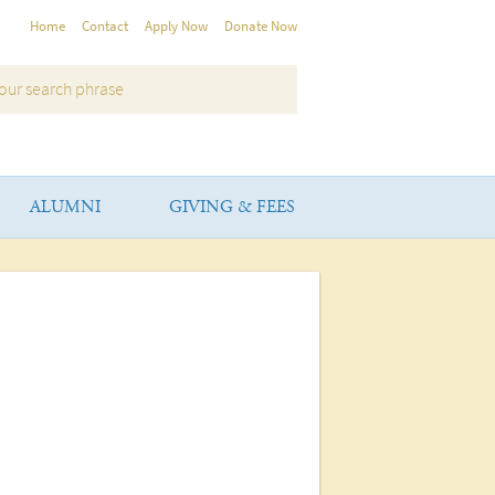
Home
Contact
Apply Now
Donate Now
ALUMNI
GIVING & FEES