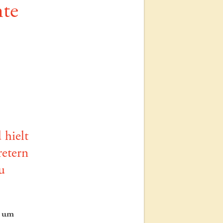
hte
 hielt
etern
u
t um