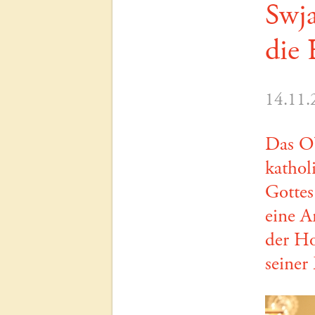
Swj
die
14.11.
Das Ob
kathol
Gottes
eine A
der Ho
seiner