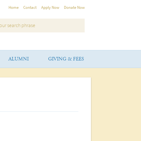
Home
Contact
Apply Now
Donate Now
ALUMNI
GIVING & FEES