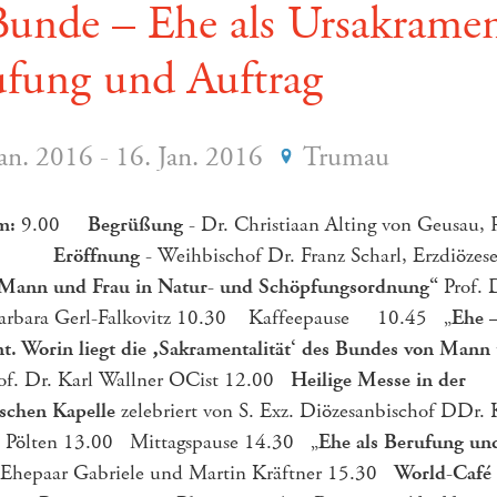
Bunde – Ehe als Ursakramen
ufung und Auftrag
Jan. 2016 - 16. Jan. 2016
Trumau
m:
9.00
Begrüßung
- Dr. Christiaan Alting von Geusau, 
ITI
Eröffnung
- Weihbischof Dr. Franz Scharl, Erzdiöze
Mann und Frau in Natur- und Schöpfungsordnung“
Prof. 
rbara Gerl-Falkovitz 10.30 Kaffeepause 10.45 „
Ehe 
t. Worin liegt die ‚Sakramentalität‘ des Bundes von Ma
of. Dr. Karl Wallner OCist 12.00
Heilige Messe in der
ischen Kapelle
zelebriert von S. Exz. Diözesanbischof DDr. 
. Pölten 13.00 Mittagspause 14.30 „
Ehe als Berufung un
 Ehepaar Gabriele und Martin Kräftner 15.30
World-Café