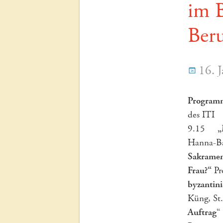
im 
Ber
16. 
Program
des 
9.15
„
Hanna-Ba
Sakramen
Frau?“
Pr
byzantin
Küng, St
Auftrag
“