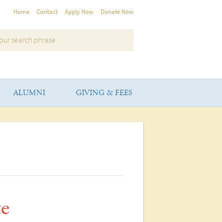
Home
Contact
Apply Now
Donate Now
ALUMNI
GIVING & FEES
e