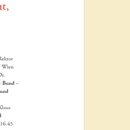
t,
Rektor
se Wien
Dr.
– Bund –
nn und
Klaus
d
16.45